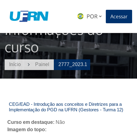
Ir para o conteúdo principal
Acessar
Informações do
curso
Início
Painel
2777_2023.1
CEG/EAD - Introdução aos conceitos e Diretrizes para a
Implementação do PGD na UFRN (Gestores - Turma 12)
Curso em destaque
:
Não
Imagem do topo
: