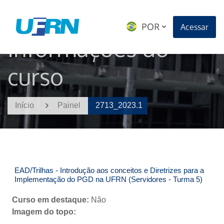
Ir para o conteúdo principal
Acessar
Informações do
curso
Início
Painel
2713_2023.1
EAD/Trilhas - Introdução aos conceitos e Diretrizes para a
Implementação do PGD na UFRN (Servidores - Turma 5)
Curso em destaque
:
Não
Imagem do topo
: